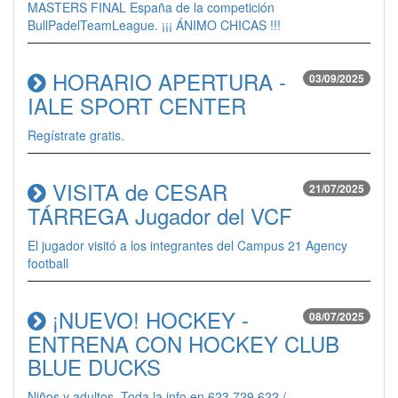
MASTERS FINAL España de la competición
BullPadelTeamLeague. ¡¡¡ ÁNIMO CHICAS !!!
HORARIO APERTURA -
03/09/2025
IALE SPORT CENTER
Regístrate gratis.
VISITA de CESAR
21/07/2025
TÁRREGA Jugador del VCF
El jugador visitó a los integrantes del Campus 21 Agency
football
¡NUEVO! HOCKEY -
08/07/2025
ENTRENA CON HOCKEY CLUB
BLUE DUCKS
Niños y adultos. Toda la info en 623 729 622 /