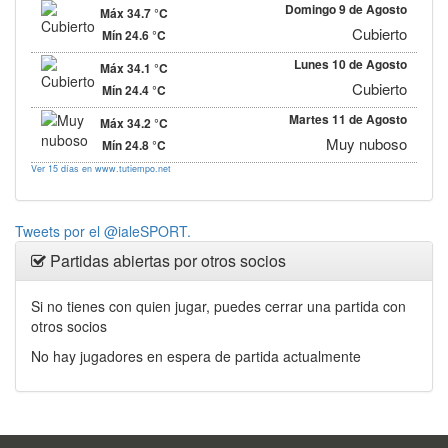
Viento:
Sureste 21 km/h
Domingo 9 de Agosto
Máx 34.7 °C
Salida del sol:
7:06
Puesta de sol:
21:10
Cubierto
Mín 24.6 °C
Viento:
Sureste 14 km/h
Lunes 10 de Agosto
Máx 34.1 °C
Salida del sol:
7:07
Puesta de sol:
21:09
Cubierto
Mín 24.4 °C
Viento:
Sureste 16 km/h
Martes 11 de Agosto
Máx 34.2 °C
Salida del sol:
7:07
Puesta de sol:
21:08
Muy nuboso
Mín 24.8 °C
Ver 15 días en www.tutiempo.net
Viento:
Sureste 13 km/h
Salida del sol:
7:08
Puesta de sol:
21:06
Tweets por el @ialeSPORT.
Partidas abiertas por otros socios
Si no tienes con quien jugar, puedes cerrar una partida con
otros socios
No hay jugadores en espera de partida actualmente