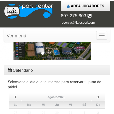
ÁREA JUGADORES
607 275 603
reservas@ialesport.com
Ver menú
Ver
menú
Calendario
Selecciona el día que te interese para reservar tu pista de
pádel.
agosto 2026
Lu
Ma
Mi
Ju
Vi
Sá
Do
27
28
29
30
31
1
2